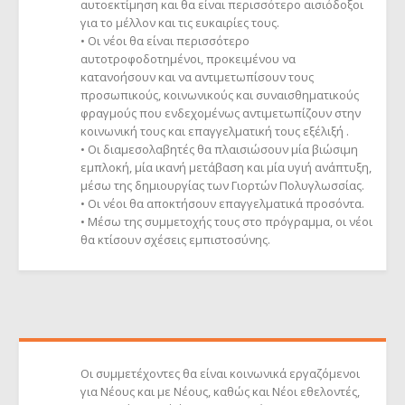
αυτοεκτίμηση και θα είναι περισσότερο αισιόδοξοι
για το μέλλον και τις ευκαιρίες τους.
• Οι νέοι θα είναι περισσότερο
αυτοτροφοδοτημένοι, προκειμένου να
κατανοήσουν και να αντιμετωπίσουν τους
προσωπικούς, κοινωνικούς και συναισθηματικούς
φραγμούς που ενδεχομένως αντιμετωπίζουν στην
κοινωνική τους και επαγγελματική τους εξέλιξή .
• Οι διαμεσολαβητές θα πλαισιώσουν μία βιώσιμη
εμπλοκή, μία ικανή μετάβαση και μία υγιή ανάπτυξη,
μέσω της δημιουργίας των Γιορτών Πολυγλωσσίας.
• Οι νέοι θα αποκτήσουν επαγγελματικά προσόντα.
• Μέσω της συμμετοχής τους στο πρόγραμμα, οι νέοι
θα κτίσουν σχέσεις εμπιστοσύνης.
Οι συμμετέχοντες θα είναι κοινωνικά εργαζόμενοι
για Νέους και με Νέους, καθώς και Νέοι εθελοντές,