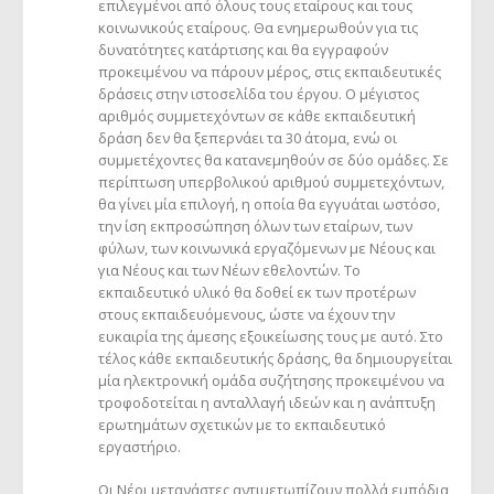
επιλεγμένοι από όλους τους εταίρους και τους
κοινωνικούς εταίρους. Θα ενημερωθούν για τις
δυνατότητες κατάρτισης και θα εγγραφούν
προκειμένου να πάρουν μέρος, στις εκπαιδευτικές
δράσεις στην ιστοσελίδα του έργου. Ο μέγιστος
αριθμός συμμετεχόντων σε κάθε εκπαιδευτική
δράση δεν θα ξεπερνάει τα 30 άτομα, ενώ οι
συμμετέχοντες θα κατανεμηθούν σε δύο ομάδες. Σε
περίπτωση υπερβολικού αριθμού συμμετεχόντων,
θα γίνει μία επιλογή, η οποία θα εγγυάται ωστόσο,
την ίση εκπροσώπηση όλων των εταίρων, των
φύλων, των κοινωνικά εργαζόμενων με Νέους και
για Νέους και των Νέων εθελοντών. Το
εκπαιδευτικό υλικό θα δοθεί εκ των προτέρων
στους εκπαιδευόμενους, ώστε να έχουν την
ευκαιρία της άμεσης εξοικείωσης τους με αυτό. Στο
τέλος κάθε εκπαιδευτικής δράσης, θα δημιουργείται
μία ηλεκτρονική ομάδα συζήτησης προκειμένου να
τροφοδοτείται η ανταλλαγή ιδεών και η ανάπτυξη
ερωτημάτων σχετικών με το εκπαιδευτικό
εργαστήριο.
Οι Νέοι μετανάστες αντιμετωπίζουν πολλά εμπόδια,