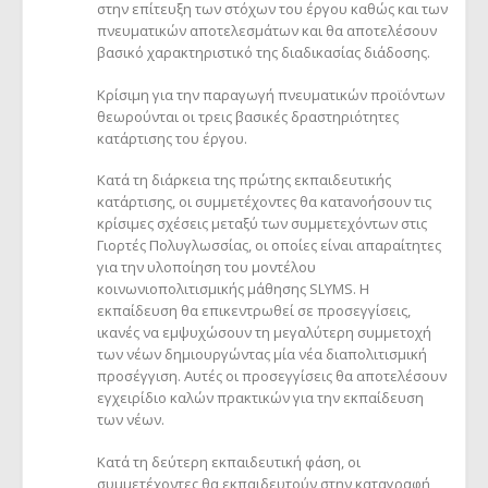
στην επίτευξη των στόχων του έργου καθώς και των
πνευματικών αποτελεσμάτων και θα αποτελέσουν
βασικό χαρακτηριστικό της διαδικασίας διάδοσης.
Κρίσιμη για την παραγωγή πνευματικών προϊόντων
θεωρούνται οι τρεις βασικές δραστηριότητες
κατάρτισης του έργου.
Κατά τη διάρκεια της πρώτης εκπαιδευτικής
κατάρτισης, οι συμμετέχοντες θα κατανοήσουν τις
κρίσιμες σχέσεις μεταξύ των συμμετεχόντων στις
Γιορτές Πολυγλωσσίας, οι οποίες είναι απαραίτητες
για την υλοποίηση του μοντέλου
κοινωνιοπολιτισμικής μάθησης SLYMS. Η
εκπαίδευση θα επικεντρωθεί σε προσεγγίσεις,
ικανές να εμψυχώσουν τη μεγαλύτερη συμμετοχή
των νέων δημιουργώντας μία νέα διαπολιτισμική
προσέγγιση. Αυτές οι προσεγγίσεις θα αποτελέσουν
εγχειρίδιο καλών πρακτικών για την εκπαίδευση
των νέων.
Κατά τη δεύτερη εκπαιδευτική φάση, οι
συμμετέχοντες θα εκπαιδευτούν στην καταγραφή