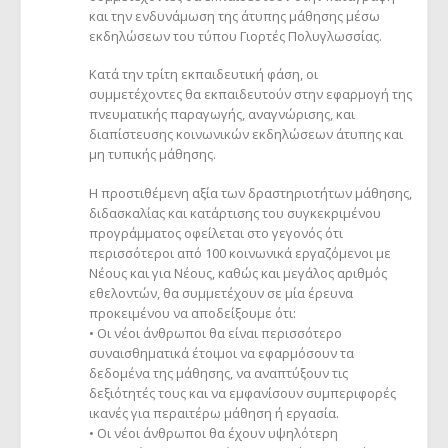
και την ενδυνάμωση της άτυπης μάθησης μέσω
εκδηλώσεων του τύπου Γιορτές Πολυγλωσσίας.
Κατά την τρίτη εκπαιδευτική φάση, οι
συμμετέχοντες θα εκπαιδευτούν στην εφαρμογή της
πνευματικής παραγωγής, αναγνώρισης, και
διαπίστευσης κοινωνικών εκδηλώσεων άτυπης και
μη τυπικής μάθησης.
Η προστιθέμενη αξία των δραστηριοτήτων μάθησης,
διδασκαλίας και κατάρτισης του συγκεκριμένου
προγράμματος οφείλεται στο γεγονός ότι
περισσότεροι από 100 κοινωνικά εργαζόμενοι με
Νέους και για Νέους, καθώς και μεγάλος αριθμός
εθελοντών, θα συμμετέχουν σε μία έρευνα
προκειμένου να αποδείξουμε ότι:
• Οι νέοι άνθρωποι θα είναι περισσότερο
συναισθηματικά έτοιμοι να εφαρμόσουν τα
δεδομένα της μάθησης, να αναπτύξουν τις
δεξιότητές τους και να εμφανίσουν συμπεριφορές
ικανές για περαιτέρω μάθηση ή εργασία.
• Οι νέοι άνθρωποι θα έχουν υψηλότερη